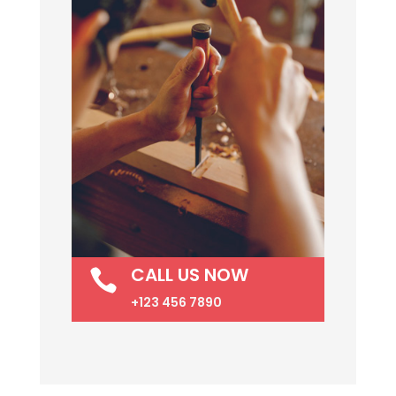
CALL US NOW

+123 456 7890