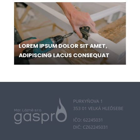
LOREM IPSUM DOLOR SIT AMET,
ADIPISCING LACUS CONSEQUAT
PURKYŇOVA 1
353 01 VELKÁ HLEĎSEBE
IČO: 62245031
DIČ: CZ62245031