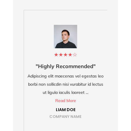
★
★
★
★
☆
"Highly Recommended"
Adipiscing elit maecenas vel egestas leo
Ad
borbi non sollicdin nisi vurabitur id lectus
bo
ut ligula iaculis laoreet ...
Read More
LIAM DOE
COMPANY NAME